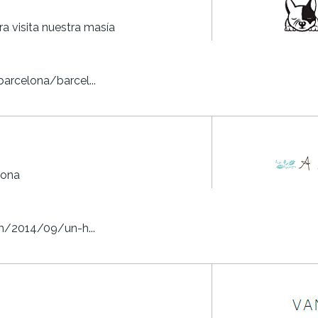
a visita nuestra masía
arcelona/barcel...
lona
om/2014/09/un-h...