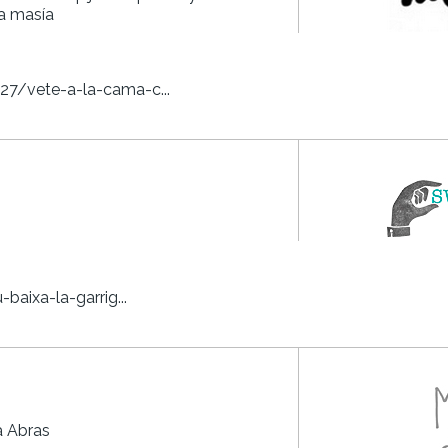
ra masía
/vete-a-la-cama-c...
aixa-la-garrig...
a Abras