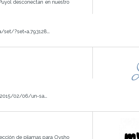
 Puyol desconectan en nuestro
set/?set=a.793128...
2015/02/06/un-sa...
lección de pijamas para Oysho